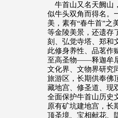
牛首山又名天阙山
似牛头双角而得名。
美，素有“春牛首”
等金陵美景，还遗存
刻、弘觉寺塔、郑和
此修身养性、品茗作赋
至高圣物——释迦牟
文化界、文物界研究
旅游区，长期供奉佛
藏地宫、修圣道、现
全面保护牛首山历史
原有矿坑建地宫，长
顶圣境、宝相献花、