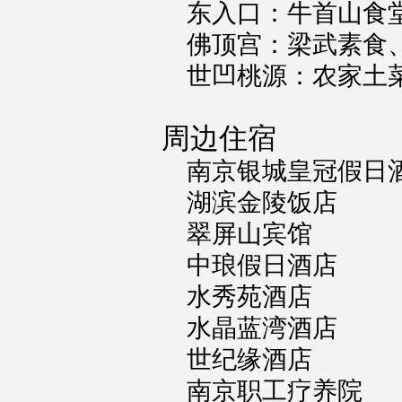
东入口：
牛首山食
佛顶宫：
梁武素食
世凹桃源：
农家土
周边住宿
南京银城皇冠假日
湖滨金陵饭店
翠屏山宾馆
中琅假日酒店
水秀苑酒店
水晶蓝湾酒店
世纪缘酒店
南京职工疗养院