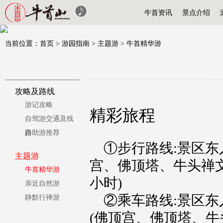
牛首资讯
景点介绍
当前位置：
首页
>
游园指南
>
主题游
>
牛首精华游
攻略及路线
游记攻略
精彩旅程
自驾游交通及线
路
自助游推荐
①步行路线:景区东
主题游
宫、佛顶塔、牛头禅文
牛首精华游
小时)
亲近自然游
②乘车路线:景区东
静默行禅游
(佛顶宫、佛顶塔、牛